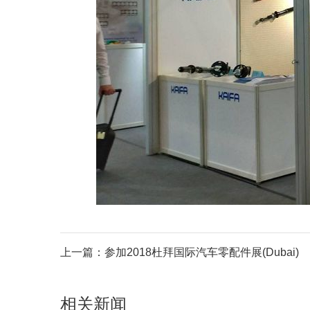
上一篇：参加2018杜拜国际汽车零配件展(Dubai)
相关新闻