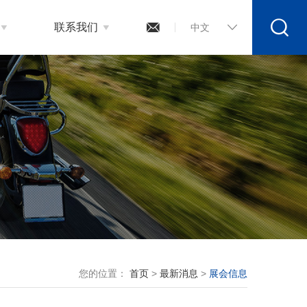
联系我们
中文
您的位置：
首页
>
最新消息
>
展会信息